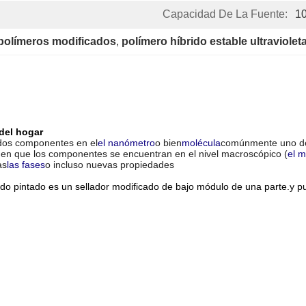
Capacidad De La Fuente:
1
polímeros modificados
, 
polímero híbrido estable ultraviolet
del hogar
dos componentes en el
el nanómetro
o bien
molécula
comúnmente uno de
es en que los componentes se encuentran en el nivel macroscópico (
el m
as
las fases
o incluso nuevas propiedades
do pintado es un sellador modificado de bajo módulo de una parte.y pue