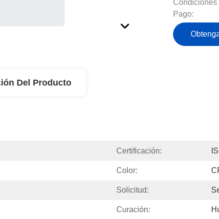
Condiciones
Pago:
Obtenga
ión Del Producto
Certificación:
I
Color:
C
Solicitud:
Se
Curación:
H