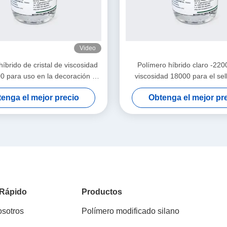
Video
íbrido de cristal de viscosidad
Polímero híbrido claro -220
0 para uso en la decoración de
viscosidad 18000 para el sel
 con selladores adhesivos
automóvil
enga el mejor precio
Obtenga el mejor pr
 Rápido
Productos
osotros
Polímero modificado silano