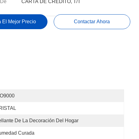
 De
CARTA DE CRÉDITO, T/T
 El Mejor Precio
Contactar Ahora
SO9000
RISTAL
llante De La Decoración Del Hogar
umedad Curada