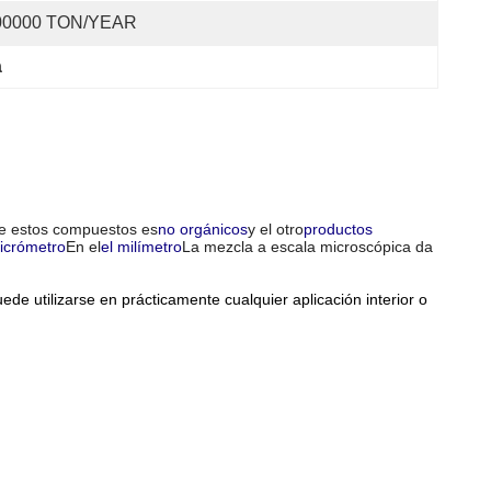
00000 TON/YEAR
a
 estos compuestos es
no orgánicos
y el otro
productos
icrómetro
En el
el milímetro
La mezcla a escala microscópica da
de utilizarse en prácticamente cualquier aplicación interior o