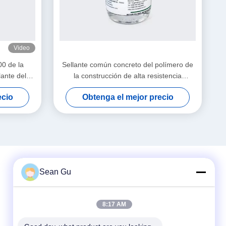
Video
00 de la
Sellante común concreto del polímero de
lante del
la construcción de alta resistencia
económica del uso
ecio
Obtenga el mejor precio
Sean Gu
Contacto Rápido
8:17 AM
Tel
86-25-86577090