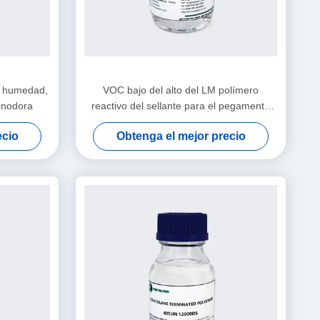
la humedad,
VOC bajo del alto del LM polímero
 inodora
reactivo del sellante para el pegamento
híbrido del polímero de la decoración del
ecio
Obtenga el mejor precio
hogar