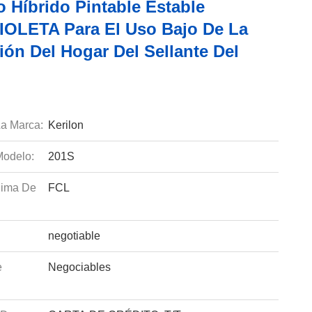
 Híbrido Pintable Estable
OLETA Para El Uso Bajo De La
ión Del Hogar Del Sellante Del
a Marca:
Kerilon
odelo:
201S
nima De
FCL
negotiable
e
Negociables