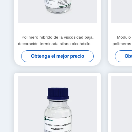
Polímero híbrido de la viscosidad baja,
Módulo 
decoración terminada silano alcohóxilo del
polímeros 
hogar del polímero del poliéter
sellante 
Obtenga el mejor precio
Obt