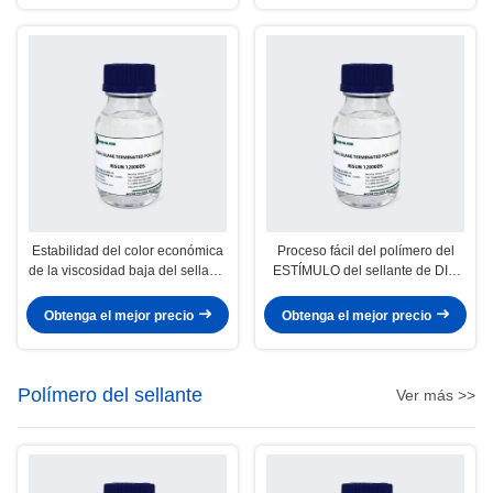
Estabilidad del color económica
Proceso fácil del polímero del
de la viscosidad baja del sellante
ESTÍMULO del sellante de DIY,
de la resina común concreta del
líquido reactivo bajo del polímero
estímulo
de Risun
Obtenga el mejor precio
Obtenga el mejor precio
Polímero del sellante
Ver más >>