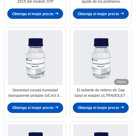
201S del módulo STP
ajuste de los polímeros
insolubles en agua de la
viscosidad baja basó el sellante
Obtenga el mejor precio
Obtenga el mejor precio
Video
Gravedad curada humedad
El sellante de relleno de Gap
transparente pintable G/Cm3 del
basó el establo ULTRAVIOLETA
líquido 1,005 del polímero de
curado humedad transparente
STP
híbrida del polímero
Obtenga el mejor precio
Obtenga el mejor precio