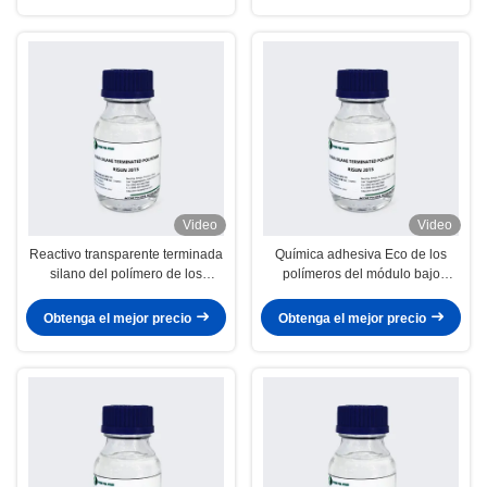
Video
Video
Reactivo transparente terminada
Química adhesiva Eco de los
silano del polímero de los
polímeros del módulo bajo
sellantes de la construcción alto
amistoso para el sellante de la
construcción vida útil de 12
Obtenga el mejor precio
Obtenga el mejor precio
meses