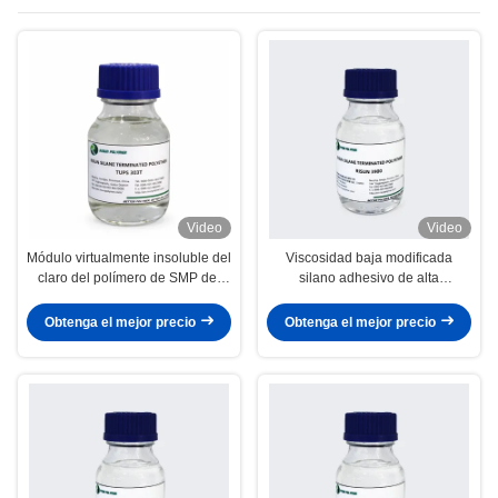
Video
Video
Módulo virtualmente insoluble del
Viscosidad baja modificada
claro del polímero de SMP del
silano adhesivo de alta
sellante del automóvil alto
resistencia del polímero para la
decoración del hogar
Obtenga el mejor precio
Obtenga el mejor precio