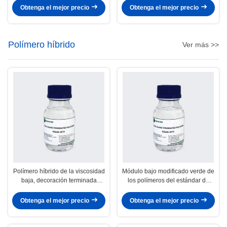
alto
Obtenga el mejor precio
Obtenga el mejor precio
Polímero híbrido
Ver más >>
Polímero híbrido de la viscosidad
Módulo bajo modificado verde de
baja, decoración terminada
los polímeros del estándar de
silano alcohóxilo del hogar del
edificio para el sellante del
polímero del poliéter
polímero de la construcción
Obtenga el mejor precio
Obtenga el mejor precio