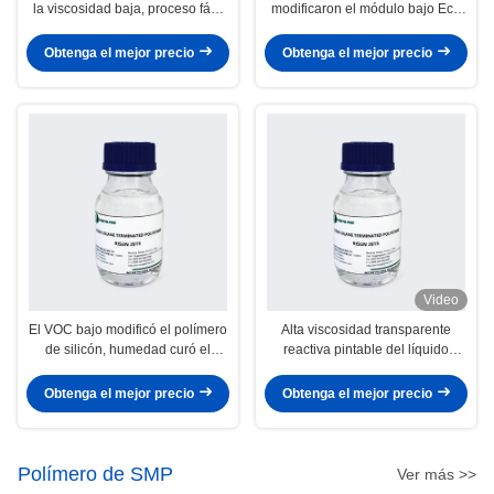
la viscosidad baja, proceso fácil
modificaron el módulo bajo Eco
para el relleno concreto de la
del polímero de silicón amistoso
junta de dilatación
Obtenga el mejor precio
Obtenga el mejor precio
Video
El VOC bajo modificó el polímero
Alta viscosidad transparente
de silicón, humedad curó el
reactiva pintable del líquido
polímero del sellante
7000-10000 del polímero
Obtenga el mejor precio
Obtenga el mejor precio
Polímero de SMP
Ver más >>