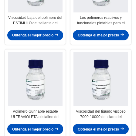
Viscosidad baja del polímero del
Los polímeros reactivos y
ESTÍMULO del sellante del
funcionales pintables para el
polímero transparente para la
polímero basaron resistente
decoración del hogar
ULTRAVIOLETA del sellante
Obtenga el mejor precio
Obtenga el mejor precio
Polímero Gunnable estable
Viscosidad del líquido viscoso
ULTRAVIOLETA cristalino del
7000-10000 del claro del
ESTÍMULO del sellante de la
polímero del ESTÍMULO del
cocina en las temperaturas frías
sellante del automóvil
Obtenga el mejor precio
Obtenga el mejor precio