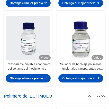
y relleno de huecos
Obtenga el mejor precio
Obtenga el mejor precio
Video
Video
Transparente pintable económico
Sellador de bricolaje polímeros
del sellante del movimiento del
funcionales transparentes de
polímero común de SMP a
baja reactividad 7000-10000
amarillo claro
viscosidad
Obtenga el mejor precio
Obtenga el mejor precio
Polímero del ESTÍMULO
Ver más >>