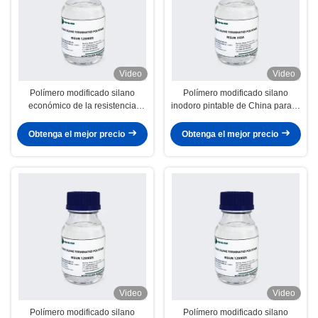
Video
Video
Polímero modificado silano
Polímero modificado silano
económico de la resistencia
inodoro pintable de China para el
química de China para solar el
uso industrial del pegamento del
sellante
automóvil
Obtenga el mejor precio
Obtenga el mejor precio
Video
Video
Polímero modificado silano
Polímero modificado silano