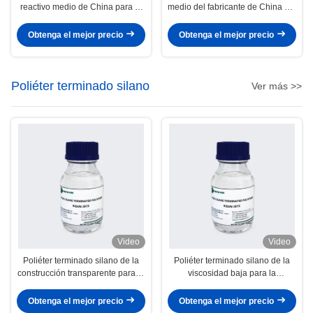
reactivo medio de China para el
medio del fabricante de China del
uso automotriz
módulo favorable al medio
ambiente para el pegamento de
Obtenga el mejor precio
Obtenga el mejor precio
alta resistencia
Poliéter terminado silano
Ver más >>
Video
Video
Poliéter terminado silano de la
Poliéter terminado silano de la
construcción transparente para el
viscosidad baja para la
sellante claro
decoración adhesiva del hogar
del poliéter
Obtenga el mejor precio
Obtenga el mejor precio