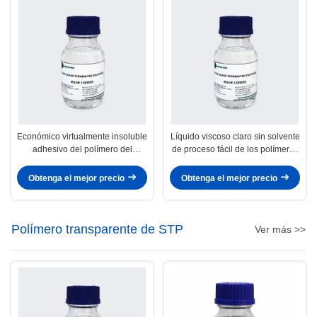
Económico virtualmente insoluble
Líquido viscoso claro sin solvente
adhesivo del polímero del
de proceso fácil de los polímeros
sellante del piso de madera para
funcionales reactivos bajos
la construcción
Obtenga el mejor precio
Obtenga el mejor precio
Polímero transparente de STP
Ver más >>