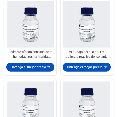
Polímero híbrido sensible de la
VOC bajo del alto del LM
humedad, resina híbrida
polímero reactivo del sellante
virtualmente inodora
para el pegamento híbrido del
polímero de la decoración del
Obtenga el mejor precio
Obtenga el mejor precio
hogar