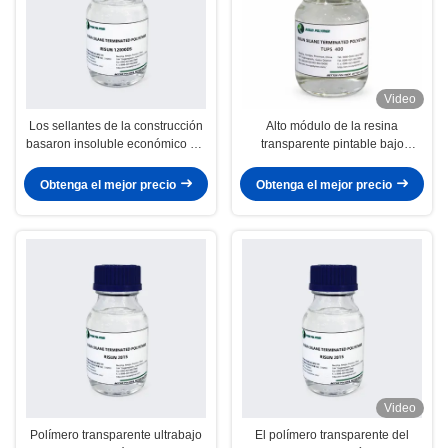
Video
Los sellantes de la construcción
Alto módulo de la resina
basaron insoluble económico del
transparente pintable bajo
polímero transparente de STP
reactivo para el sellante del
virtualmente
automóvil
Obtenga el mejor precio
Obtenga el mejor precio
Video
Polímero transparente ultrabajo
El polímero transparente del