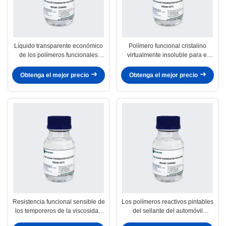
Líquido transparente económico
Polímero funcional cristalino
de los polímeros funcionales
virtualmente insoluble para el
adhesivos de madera del piso
sellante de la junta de dilatación
de la pared de ladrillo
Obtenga el mejor precio
Obtenga el mejor precio
Resistencia funcional sensible de
Los polímeros reactivos pintables
los temporeros de la viscosidad
del sellante del automóvil
baja 4℃-30℃ de los polímeros
despejan el líquido viscoso