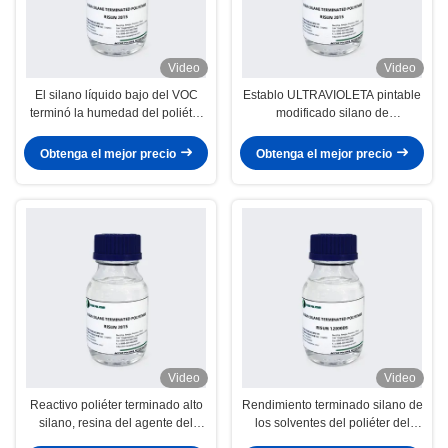
Video
Video
El silano líquido bajo del VOC
Establo ULTRAVIOLETA pintable
terminó la humedad del poliéter
modificado silano de
curó la viscosidad 7000-10000
impermeabilización del polímero
del sellante
Obtenga el mejor precio
Obtenga el mejor precio
Video
Video
Reactivo poliéter terminado alto
Rendimiento terminado silano de
silano, resina del agente del
los solventes del poliéter del
acoplamiento del silano
sellante del automóvil libremente