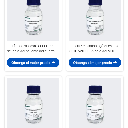
Líquido viscoso 30000T del
La cruz cristalina ligó el establo
sellante del sellante del cuarto de
ULTRAVIOLETA bajo del VOC del
baño del claro pintable del
polímero para el sellante basado
polímero
polímero
Obtenga el mejor precio
Obtenga el mejor precio