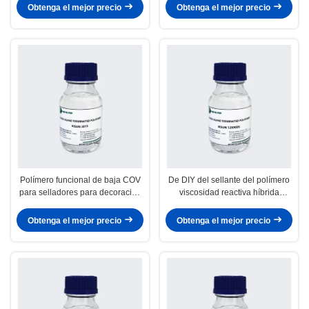
de la humedad
Obtenga el mejor precio
Obtenga el mejor precio
Polímero funcional de baja COV
De DIY del sellante del polímero
para selladores para decoración
viscosidad reactiva híbrida
del hogar
inodora 7000-10000 bajo
Obtenga el mejor precio
Obtenga el mejor precio