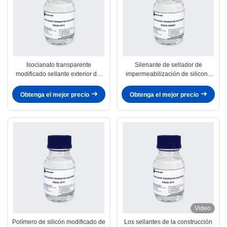
Isocianato transparente
Silenante de sellador de
modificado sellante exterior del
impermeabilización de silicona
polímero de silicón libremente
STP Polímero claro libre de
disolvente para el baño de cocina
Obtenga el mejor precio
Obtenga el mejor precio
Video
Polímero de silicón modificado de
Los sellantes de la construcción