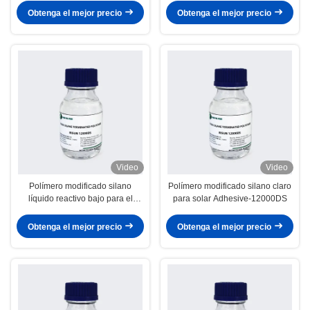
automóvil
resistencia industrial
Obtenga el mejor precio
Obtenga el mejor precio
Video
Video
Polímero modificado silano
Polímero modificado silano claro
líquido reactivo bajo para el
para solar Adhesive-12000DS
pegamento de proceso fácil del
alto sellante de la tachuela
Obtenga el mejor precio
Obtenga el mejor precio