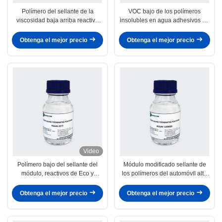
Polímero del sellante de la
VOC bajo de los polímeros
viscosidad baja arriba reactivo
insolubles en agua adhesivos de
para los sellantes de la
la mampostería seca para la
construcción de la decoración del
decoración del hogar
Obtenga el mejor precio
Obtenga el mejor precio
hogar
Video
Polímero bajo del sellante del
Módulo modificado sellante de
módulo, reactivos de Eco y
los polímeros del automóvil alto
funcionales polímeros amistosos
claramente bajo reactivo
Obtenga el mejor precio
Obtenga el mejor precio