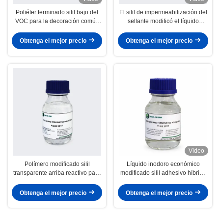
Poliéter terminado silil bajo del
El silil de impermeabilización del
VOC para la decoración común
sellante modificó el líquido
concreta del hogar del sellante
curado humedad pintable del
polímero
Obtenga el mejor precio
Obtenga el mejor precio
Video
Polímero modificado silil
Líquido inodoro económico
transparente arriba reactivo para
modificado silil adhesivo híbrido
los sellantes estructurales de la
del polímero del polímero
construcción de las juntas
Obtenga el mejor precio
Obtenga el mejor precio