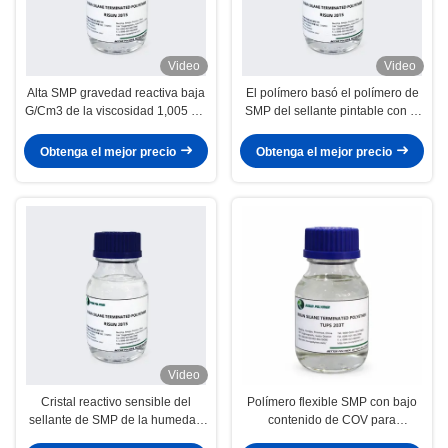
Video
Video
Alta SMP gravedad reactiva baja
El polímero basó el polímero de
G/Cm3 de la viscosidad 1,005 del
SMP del sellante pintable con el
polímero 7000-10000 del VOC
paquete del bolso del papel de
aluminio
Obtenga el mejor precio
Obtenga el mejor precio
Video
Cristal reactivo sensible del
Polímero flexible SMP con bajo
sellante de SMP de la humedad
contenido de COV para
exterior del polímero alto
aplicaciones de sellado de juntas