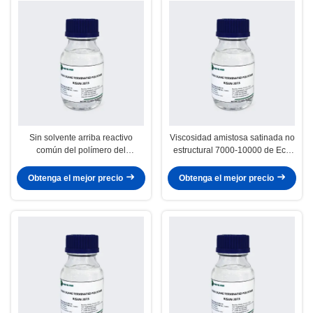
Sin solvente arriba reactivo
Viscosidad amistosa satinada no
común del polímero del
estructural 7000-10000 de Eco
ESTÍMULO del sellante de la
del módulo bajo del polímero del
construcción
ESTÍMULO
Obtenga el mejor precio
Obtenga el mejor precio