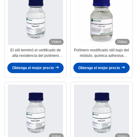
Video
Video
El silil terminó el certificado de
Polímero modificado silil bajo del
alta resistencia del polímero
módulo, química adhesiva
201S ISO9000 del sellante del
amistosa de los polímeros de Eco
poliéter
Obtenga el mejor precio
Obtenga el mejor precio
Video
Video