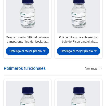
Reactivo medio STP del polímero
Polímero transparente reactivo
transparente libre del isocianato
bajo de Risun para el alto
para el pegamento de alta
sellante procesado fácil de la
resistencia
tachuela
Obtenga el mejor precio
Obtenga el mejor precio
Polímeros funcionales
Ver más >>