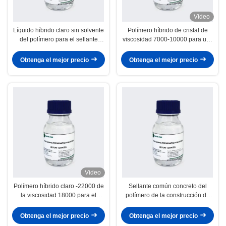
Video
Líquido híbrido claro sin solvente
Polímero híbrido de cristal de
del polímero para el sellante
viscosidad 7000-10000 para uso
común concreto
en la decoración de casas con
selladores adhesivos
Obtenga el mejor precio
Obtenga el mejor precio
Video
Polímero híbrido claro -22000 de
Sellante común concreto del
la viscosidad 18000 para el
polímero de la construcción de
sellante del automóvil
alta resistencia económica del
uso
Obtenga el mejor precio
Obtenga el mejor precio