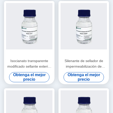
Isocianato transparente
Silenante de sellador de
modificado sellante exterior
impermeabilización de
del polímero de silicón
silicona STP Polímero claro
Obtenga el mejor
Obtenga el mejor
libremente
libre de disolvente para el
precio
precio
baño de cocina