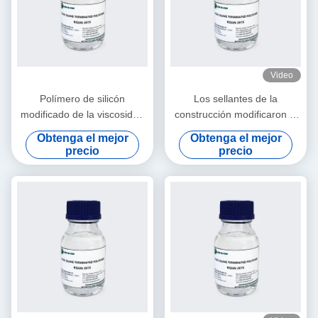
Video
Polímero de silicón
Los sellantes de la
modificado de la viscosidad
construcción modificaron el
baja, proceso fácil para el
módulo bajo Eco del
Obtenga el mejor
Obtenga el mejor
relleno concreto de la junta
polímero de silicón amistoso
precio
precio
de dilatación