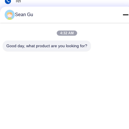
Tel
86-25-86577090
Sean Gu
Correo electrónico
sean@risunpolymer.com
4:32 AM
DIRECCIÓN
Good day, what product are you looking for?
Ningún camino del sur de 19 Qingjiang, Nanjing City, China
Política de privacidad
|
Mapa del Sitio
China es buena. Calidad Polímero modificado silano Proveedor.
Derecho de autor 2018-2026 Risun Polymer China Co.,Ltd Todo.
Todos los derechos reservados.