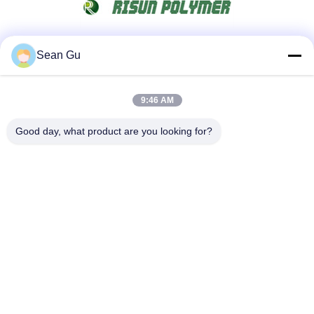
Sean Gu
Redes Sociales
9:46 AM
Contacto Rápido
Good day, what product are you looking for?
Tel
86-25-86577090
Correo electrónico
sean@risunpolymer.com
DIRECCIÓN
Ningún camino del sur de 19 Qingjiang, Nanjing City, China
Política de privacidad
|
Mapa del Sitio